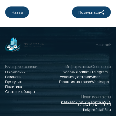
Назад
Поделиться
Наверх
Быстрые ссылки
Информация
Соц. сети
О компании
Условия оплаты
Telegram
Вакансии
Условия доставки
Viber
Где купить
Гарантия на товар
Whatsapp
Политика
Статьи и обзоры
Наши контакты
г. Ижевск, ул. К.Маркса 428А
+7 (3412) 42-10-30
tk@profstal18.ru