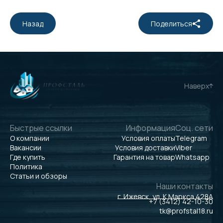
Назад
Поделиться
Наверх
Быстрые ссылки
Информация
Соц. сети
О компании
Условия оплаты
Telegram
Вакансии
Условия доставки
Viber
Где купить
Гарантия на товар
Whatsapp
Политика
Статьи и обзоры
Наши контакты
г. Ижевск, ул. К.Маркса 428А
+7 (3412) 42-10-30
tk@profstal18.ru