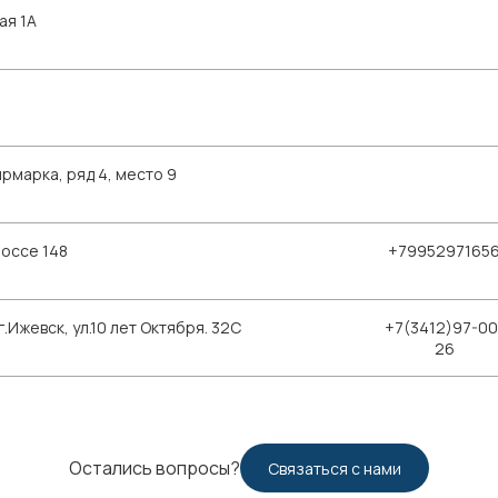
ая 1А
рмарка, ряд 4, место 9
шоссе 148
+7995297165
Ижевск, ул.10 лет Октября. 32С
+7(3412)97-00
26
Остались вопросы?
Связаться с нами