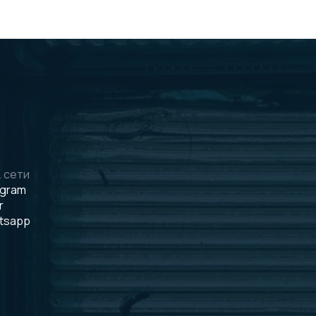
 сети
egram
r
tsapp