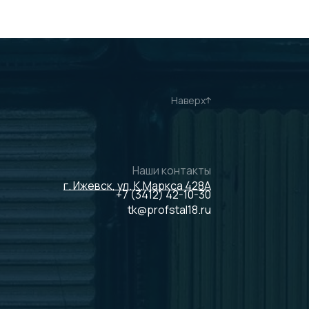
Наверх
Наши контакты
г. Ижевск, ул. К.Маркса 428А
+7 (3412) 42-10-30
tk@profstal18.ru