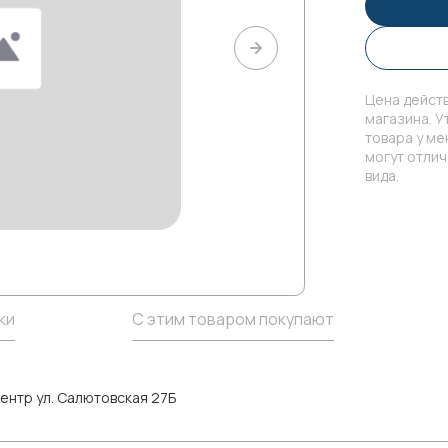
Цена действ
магазина. У
товара у м
могут отли
вида.
ки
С этим товаром покупают
ентр ул. Салютовская 27Б