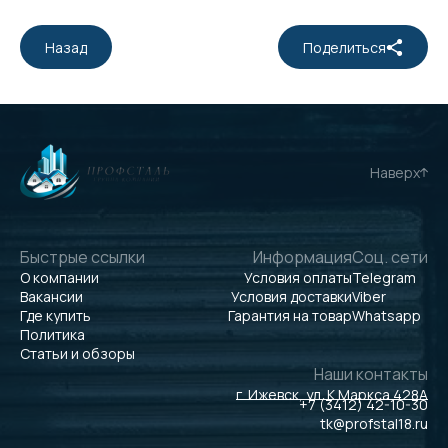
Назад
Поделиться
Наверх
Быстрые ссылки
Информация
Соц. сети
О компании
Условия оплаты
Telegram
Вакансии
Условия доставки
Viber
Где купить
Гарантия на товар
Whatsapp
Политика
Статьи и обзоры
Наши контакты
г. Ижевск, ул. К.Маркса 428А
+7 (3412) 42-10-30
tk@profstal18.ru