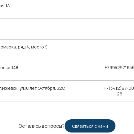
ая 1А
рмарка, ряд 4, место 9
шоссе 148
+7995297165
Ижевск, ул.10 лет Октября. 32С
+7(3412)97-00
26
Остались вопросы?
Связаться с нами