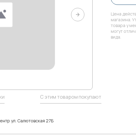
Цена действ
магазина. У
товара у м
могут отли
вида.
ки
С этим товаром покупают
ентр ул. Салютовская 27Б