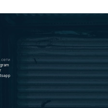
 сети
egram
r
tsapp