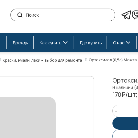
Бренды
Как купить
Где купить
О нас
Ортоксилол (0,5л) Можга
Краски, эмали, лаки – выбор для ремонта
Ортокси
В наличии (3
170₽/шт;