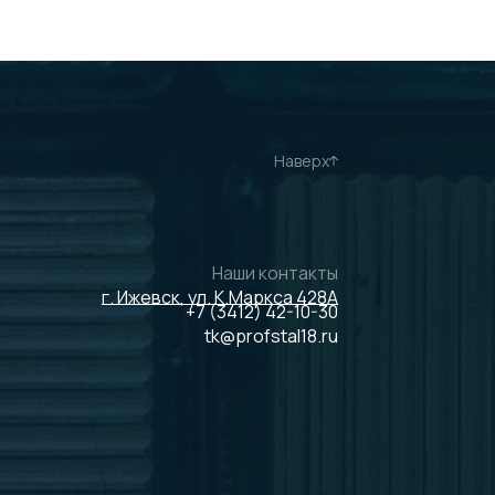
Наверх
Наши контакты
г. Ижевск, ул. К.Маркса 428А
+7 (3412) 42-10-30
tk@profstal18.ru