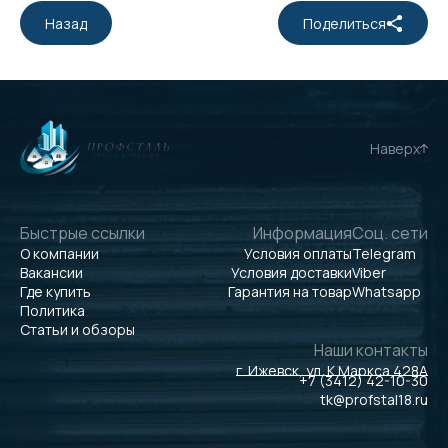
Назад
Поделиться
Наверх
Быстрые ссылки
Информация
Соц. сети
О компании
Условия оплаты
Telegram
Вакансии
Условия доставки
Viber
Где купить
Гарантия на товар
Whatsapp
Политика
Статьи и обзоры
Наши контакты
г. Ижевск, ул. К.Маркса 428А
+7 (3412) 42-10-30
tk@profstal18.ru