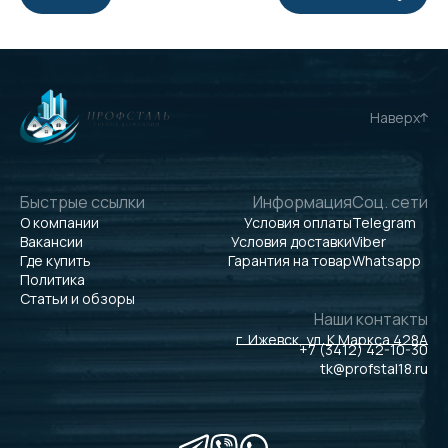
Наверх
Быстрые ссылки
Информация
Соц. сети
О компании
Условия оплаты
Telegram
Вакансии
Условия доставки
Viber
Где купить
Гарантия на товар
Whatsapp
Политика
Статьи и обзоры
Наши контакты
г. Ижевск, ул. К.Маркса 428А
+7 (3412) 42-10-30
tk@profstal18.ru