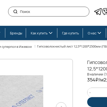
Бренды
Как купить
Где купить
О нас
Гипсоволокнистый лист 12,5*1200*2500мм (Г
и суперпол в Ижевске
Гипсово
12,5*12
В наличии (
354₽/м2