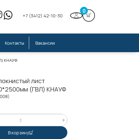
0
+7 (3412) 42-10-30
Контакты
Вакансии
ВЛ) КНАУФ
локнистый лист
00*2500мм (ГВЛ) КНАУФ
1008)
;
В корзину