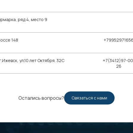
рмарка, ряд 4, место 9
шоссе 148
+7995297165
Ижевск, ул.10 лет Октября. 32С
+7(3412)97-00
26
Остались вопросы?
Связаться с нами