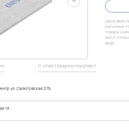
Цена действ
магазина. У
товара у м
могут отли
вида.
ки
С этим товаром покупают
ентр ул. Салютовская 27Б
ая 1А