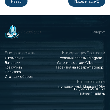
Назад
Поделиться
Наверх
Быстрые ссылки
Информация
Соц. сети
О компании
Условия оплаты
Telegram
Вакансии
Условия доставки
Viber
Где купить
Гарантия на товар
Whatsapp
Политика
Статьи и обзоры
Наши контакты
г. Ижевск, ул. К.Маркса 428А
+7 (3412) 42-10-30
tk@profstal18.ru