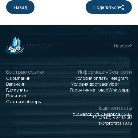
Назад
Поделиться
Наверх
Быстрые ссылки
Информация
Соц. сети
О компании
Условия оплаты
Telegram
Вакансии
Условия доставки
Viber
Где купить
Гарантия на товар
Whatsapp
Политика
Статьи и обзоры
Наши контакты
г. Ижевск, ул. К.Маркса 428А
+7 (3412) 42-10-30
tk@profstal18.ru