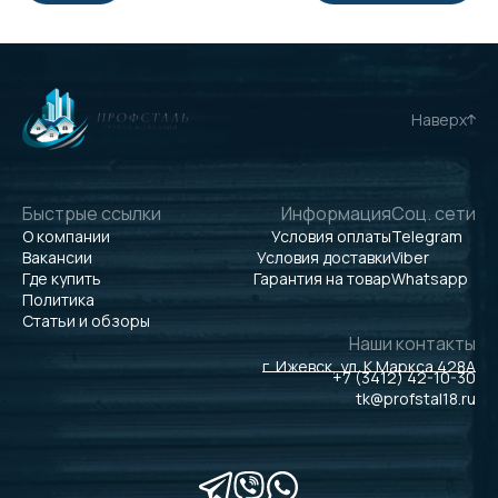
Наверх
Быстрые ссылки
Информация
Соц. сети
О компании
Условия оплаты
Telegram
Вакансии
Условия доставки
Viber
Где купить
Гарантия на товар
Whatsapp
Политика
Статьи и обзоры
Наши контакты
г. Ижевск, ул. К.Маркса 428А
+7 (3412) 42-10-30
tk@profstal18.ru