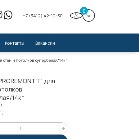
0
+7 (3412) 42-10-30
Контакты
Вакансии
 стен и потолков супербелая/14кг
"PROREMONTT" для
отолков
лая/14кг
5)
;