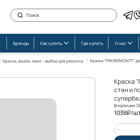
Бренды
Как купить
Где купить
О нас
Краска "PROREMONTT" для
Краски, эмали, лаки – выбор для ремонта
Краска 
стен и п
супербе
В наличии (
1038₽/шт