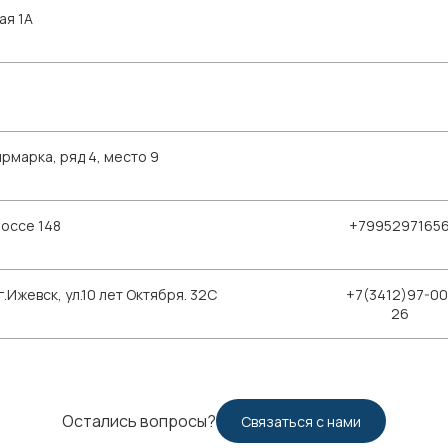
ая 1А
рмарка, ряд 4, место 9
шоссе 148
+7995297165
Ижевск, ул.10 лет Октября. 32С
+7(3412)97-00
26
Остались вопросы?
Связаться с нами