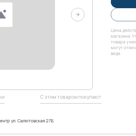
Цена действ
магазина. У
товара у м
могут отли
вида.
ки
С этим товаром покупают
ентр ул. Салютовская 27Б