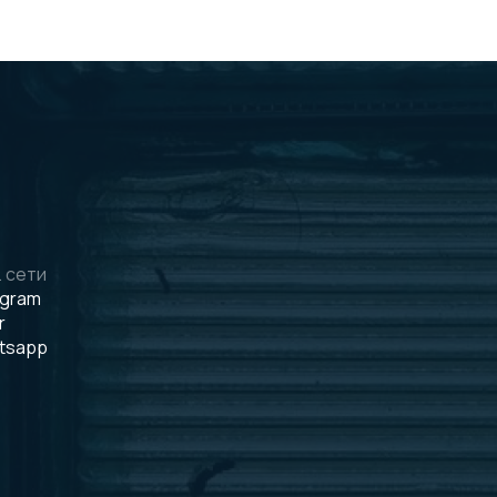
 сети
egram
r
tsapp