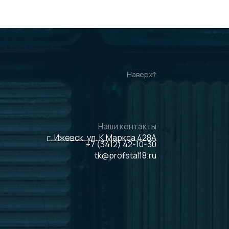
Наверх
Наши контакты
г. Ижевск, ул. К.Маркса 428А
+7 (3412) 42-10-30
tk@profstal18.ru