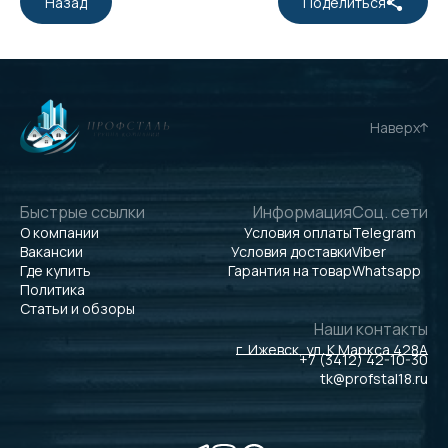
Назад
Поделиться
Наверх
Быстрые ссылки
Информация
Соц. сети
О компании
Условия оплаты
Telegram
Вакансии
Условия доставки
Viber
Где купить
Гарантия на товар
Whatsapp
Политика
Статьи и обзоры
Наши контакты
г. Ижевск, ул. К.Маркса 428А
+7 (3412) 42-10-30
tk@profstal18.ru