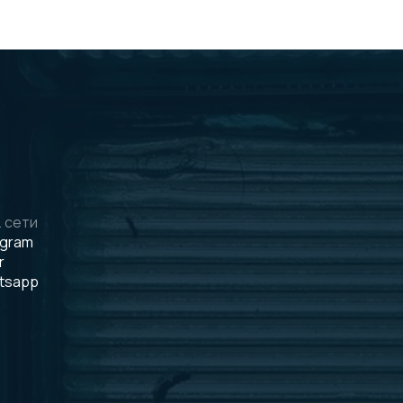
 сети
egram
r
tsapp