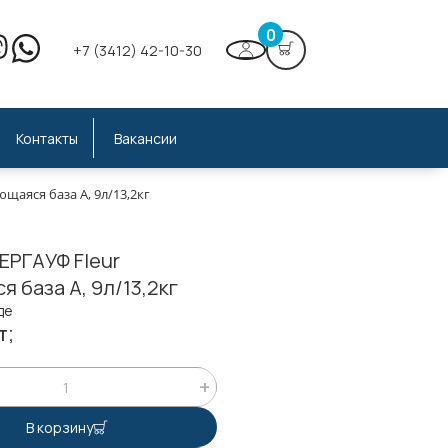
0
+7 (3412) 42-10-30
Контакты
Вакансии
щаяся база А, 9л/13,2кг
ЕРГАУФ Fleur
 база А, 9л/13,2кг
де
т;
В корзину