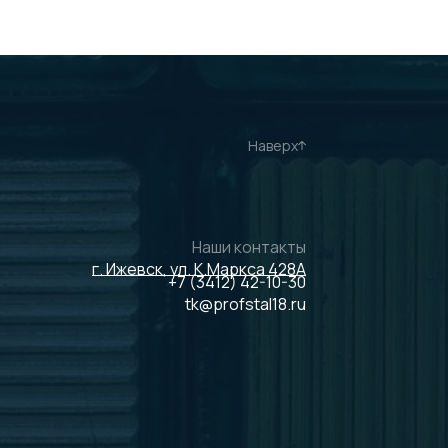
Наверх
Наши контакты
г. Ижевск, ул. К.Маркса 428А
+7 (3412) 42-10-30
tk@profstal18.ru