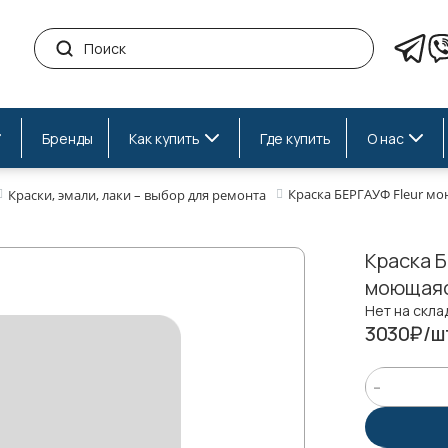
Бренды
Как купить
Где купить
О нас
Краска БЕРГАУФ Fleur мою
Краски, эмали, лаки – выбор для ремонта
Краска Б
моющаяся
Нет на скла
3030₽/ш