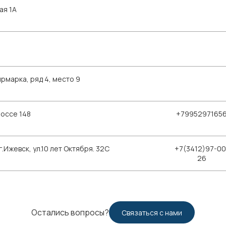
ая 1А
рмарка, ряд 4, место 9
шоссе 148
+7995297165
Ижевск, ул.10 лет Октября. 32С
+7(3412)97-00
26
Остались вопросы?
Связаться с нами