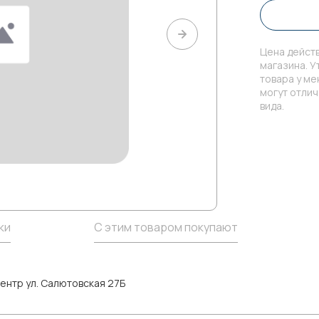
Цена действ
магазина. У
товара у м
могут отли
вида.
ки
С этим товаром покупают
ентр ул. Салютовская 27Б