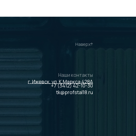
Наверх
Наши контакты
г. Ижевск, ул. К.Маркса 428А
+7 (3412) 42-10-30
tk@profstal18.ru