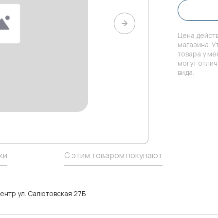
Цена действ
магазина. У
товара у м
могут отли
вида.
ки
С этим товаром покупают
ентр ул. Салютовская 27Б