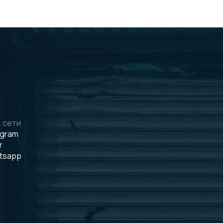
 сети
egram
r
tsapp