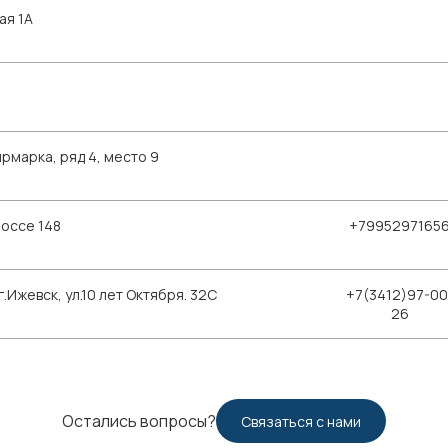
ая 1А
рмарка, ряд 4, место 9
шоссе 148
+7995297165
Ижевск, ул.10 лет Октября. 32С
+7(3412)97-00
26
Остались вопросы?
Связаться с нами