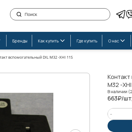
Бренды
Как купить
Где купить
О нас
такт вспомогательный DIL M32 -ХНI 11S
Контакт
M32 -ХНI
В наличии (
663₽/шт