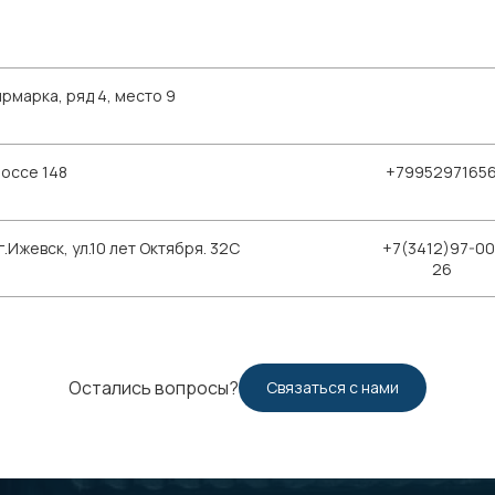
рмарка, ряд 4, место 9
шоссе 148
+7995297165
Ижевск, ул.10 лет Октября. 32С
+7(3412)97-00
26
Остались вопросы?
Связаться с нами