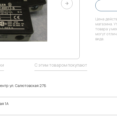
Цена действ
магазина. У
товара у м
могут отли
вида.
ки
С этим товаром покупают
ентр ул. Салютовская 27Б
ая 1А