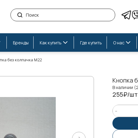
Бренды
Как купить
Где купить
О нас
пка без колпачка М22
Кнопка 
В наличии (
255₽/шт