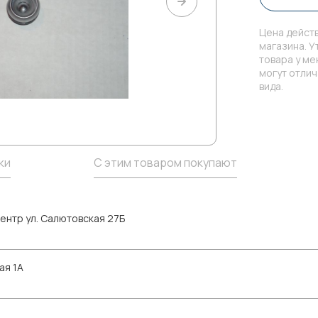
Цена действ
магазина. У
товара у м
могут отли
вида.
ки
С этим товаром покупают
ентр ул. Салютовская 27Б
ая 1А