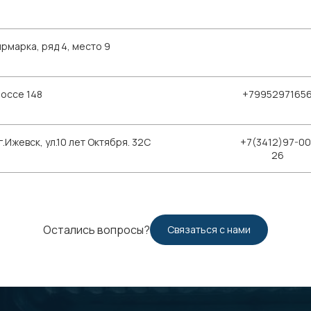
рмарка, ряд 4, место 9
шоссе 148
+7995297165
Ижевск, ул.10 лет Октября. 32С
+7(3412)97-00
26
Остались вопросы?
Связаться с нами