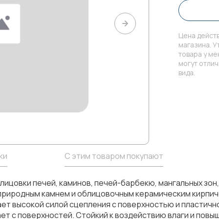
Цена действ
магазина. У
товара у м
могут отли
вида.
ки
С этим товаром покупают
ицовки печей, каминов, печей-барбекю, мангальных зон,
природным камнем и облицовочным керамическим кирпичо
ет высокой силой сцепления с поверхностью и пластич
т с поверхностей. Стойкий к воздействию влаги и повы