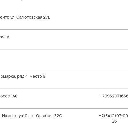
ентр ул. Салютовская 27Б
ая 1А
рмарка, ряд 4, место 9
шоссе 148
+7995297165
Ижевск, ул.10 лет Октября. 32С
+7(3412)97-00
26