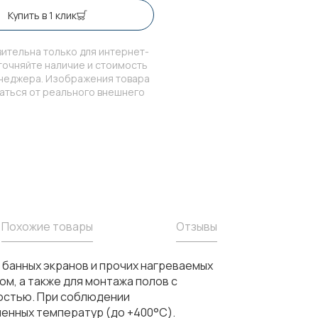
Купить в 1 клик
ительна только для интернет-
точняйте наличие и стоимость
енеджера. Изображения товара
чаться от реального внешнего
Похожие товары
Отзывы
 банных экранов и прочих нагреваемых
м, а также для монтажа полов с
ностью. При соблюдении
шенных температур (до +400°С).