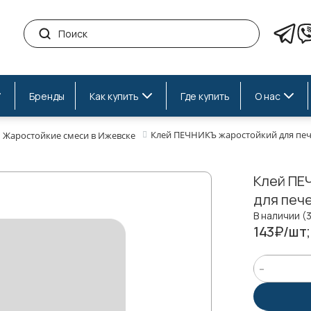
Бренды
Как купить
Где купить
О нас
Клей ПЕЧНИКЪ жаростойкий для пече
Жаростойкие смеси в Ижевске
Клей ПЕ
для пече
В наличии (
143₽/шт;