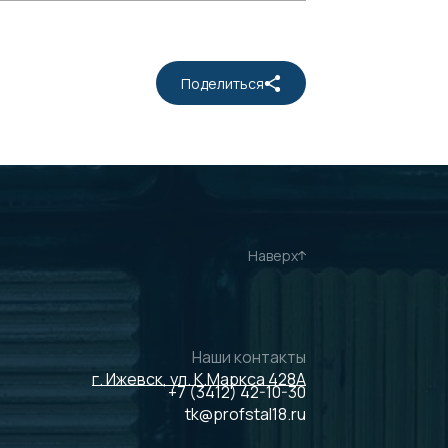
Поделиться
Наверх
Наши контакты
г. Ижевск, ул. К.Маркса 428А
+7 (3412) 42-10-30
tk@profstal18.ru