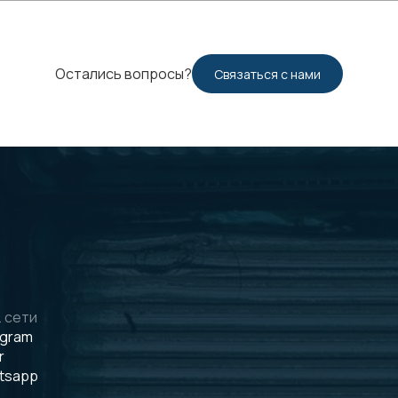
Остались вопросы?
Связаться с нами
 сети
egram
r
tsapp