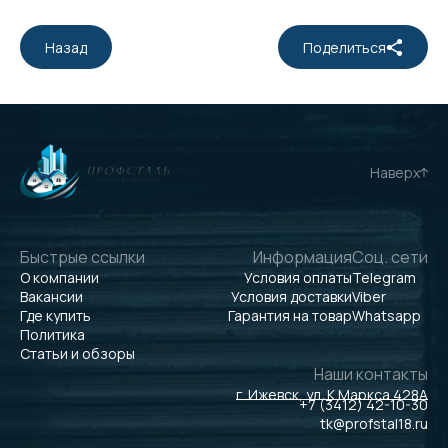
Назад
Поделиться
Наверх
Быстрые ссылки
Информация
Соц. сети
О компании
Условия оплаты
Telegram
Вакансии
Условия доставки
Viber
Где купить
Гарантия на товар
Whatsapp
Политика
Статьи и обзоры
Наши контакты
г. Ижевск, ул. К.Маркса 428А
+7 (3412) 42-10-30
tk@profstal18.ru