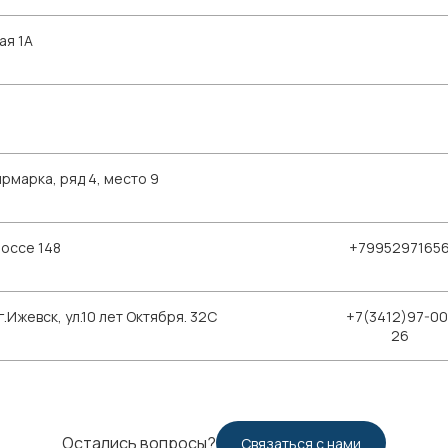
ая 1А
рмарка, ряд 4, место 9
шоссе 148
+7995297165
Ижевск, ул.10 лет Октября. 32С
+7(3412)97-00
26
Остались вопросы?
Связаться с нами