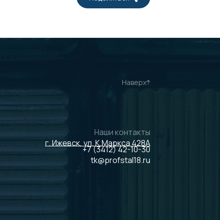
Наверх
Наши контакты
г. Ижевск, ул. К.Маркса 428А
+7 (3412) 42-10-30
tk@profstal18.ru