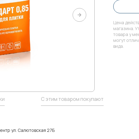
Цена действ
магазина. У
товара у м
могут отли
вида.
ки
С этим товаром покупают
ентр ул. Салютовская 27Б