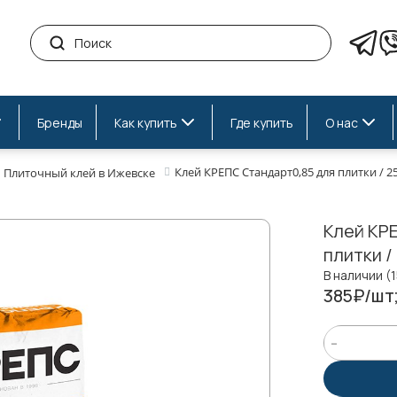
Бренды
Как купить
Где купить
О нас
Клей КРЕПС Стандарт0,85 для плитки / 2
Плиточный клей в Ижевске
Клей КР
плитки /
В наличии (
385₽/шт