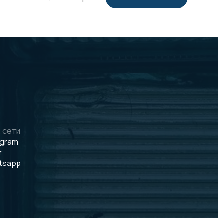
 сети
egram
r
tsapp