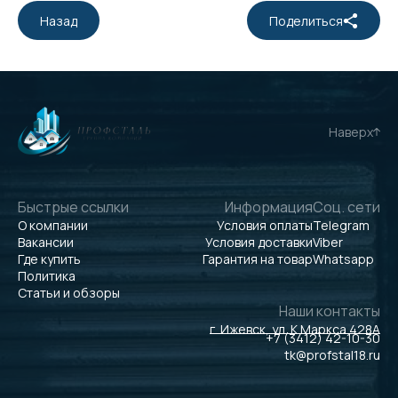
Назад
Поделиться
Наверх
Быстрые ссылки
Информация
Соц. сети
О компании
Условия оплаты
Telegram
Вакансии
Условия доставки
Viber
Где купить
Гарантия на товар
Whatsapp
Политика
Статьи и обзоры
Наши контакты
г. Ижевск, ул. К.Маркса 428А
+7 (3412) 42-10-30
tk@profstal18.ru