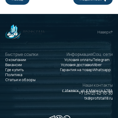
Наверх
Быстрые ссылки
Информация
Соц. сети
О компании
Условия оплаты
Telegram
Вакансии
Условия доставки
Viber
Где купить
Гарантия на товар
Whatsapp
Политика
Статьи и обзоры
Наши контакты
г. Ижевск, ул. К.Маркса 428А
+7 (3412) 42-10-30
tk@profstal18.ru