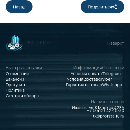
Назад
Поделиться
Наверх
Быстрые ссылки
Информация
Соц. сети
О компании
Условия оплаты
Telegram
Вакансии
Условия доставки
Viber
Где купить
Гарантия на товар
Whatsapp
Политика
Статьи и обзоры
Наши контакты
г. Ижевск, ул. К.Маркса 428А
+7 (3412) 42-10-30
tk@profstal18.ru