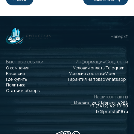
Наверх
Быстрые ссылки
Информация
Соц. сети
О компании
Условия оплаты
Telegram
Вакансии
Условия доставки
Viber
Где купить
Гарантия на товар
Whatsapp
Политика
Статьи и обзоры
Наши контакты
г. Ижевск, ул. К.Маркса 428А
+7 (3412) 42-10-30
tk@profstal18.ru