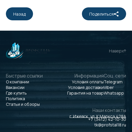
Назад
Поделиться
Наверх
Быстрые ссылки
Информация
Соц. сети
О компании
Условия оплаты
Telegram
Вакансии
Условия доставки
Viber
Где купить
Гарантия на товар
Whatsapp
Политика
Статьи и обзоры
Наши контакты
г. Ижевск, ул. К.Маркса 428А
+7 (3412) 42-10-30
tk@profstal18.ru