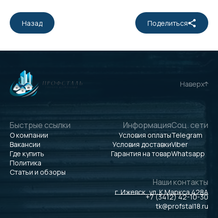
Назад
Поделиться
Наверх
Быстрые ссылки
Информация
Соц. сети
О компании
Условия оплаты
Telegram
Вакансии
Условия доставки
Viber
Где купить
Гарантия на товар
Whatsapp
Политика
Статьи и обзоры
Наши контакты
г. Ижевск, ул. К.Маркса 428А
+7 (3412) 42-10-30
tk@profstal18.ru