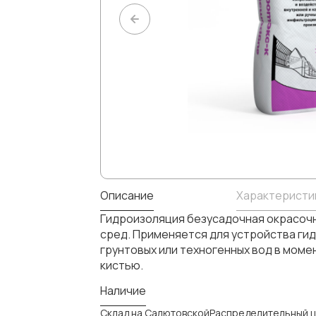
Описание
Характеристи
Гидроизоляция безусадочная окрасочн
сред. Применяется для устройства ги
грунтовых или техногенных вод в мом
кистью.
Наличие
Склад на СалютовскойРаспределительный ц