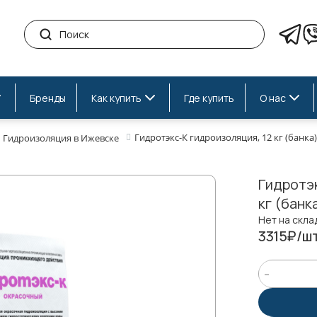
Бренды
Как купить
Где купить
О нас
Гидротэкс-К гидроизоляция, 12 кг (банка)
Гидроизоляция в Ижевске
Гидротэк
кг (банк
Нет на скла
3315₽/шт