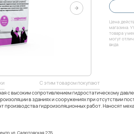
Цена действ
магазина. У
товара у м
могут отли
вида.
ки
С этим товаром покупают
ая с высоким сопротивлением гидростатическому давле
дроизоляции в зданиях и сооружениях при отсутствии по
ент производства гидроизоляционных работ. Наносят мех
ентр ул. Салютовская 27Б