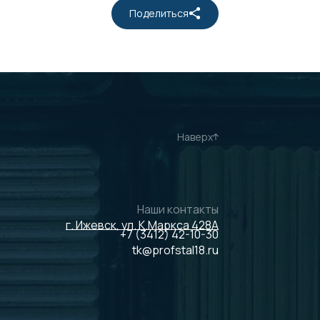
Поделиться
Наверх
Наши контакты
г. Ижевск, ул. К.Маркса 428А
+7 (3412) 42-10-30
tk@profstal18.ru