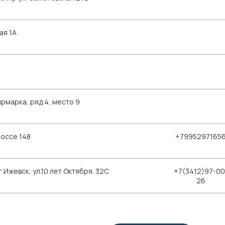
ая 1А
рмарка, ряд 4, место 9
шоссе 148
+7995297165
Ижевск, ул.10 лет Октября. 32С
+7(3412)97-00
26