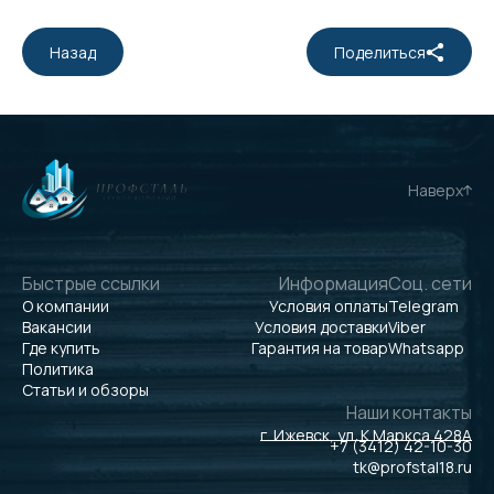
Назад
Поделиться
Наверх
Быстрые ссылки
Информация
Соц. сети
О компании
Условия оплаты
Telegram
Вакансии
Условия доставки
Viber
Где купить
Гарантия на товар
Whatsapp
Политика
Статьи и обзоры
Наши контакты
г. Ижевск, ул. К.Маркса 428А
+7 (3412) 42-10-30
tk@profstal18.ru