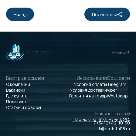
Назад
Поделиться
Наверх
Быстрые ссылки
Информация
Соц. сети
О компании
Условия оплаты
Telegram
Вакансии
Условия доставки
Viber
Где купить
Гарантия на товар
Whatsapp
Политика
Статьи и обзоры
Наши контакты
г. Ижевск, ул. К.Маркса 428А
+7 (3412) 42-10-30
tk@profstal18.ru