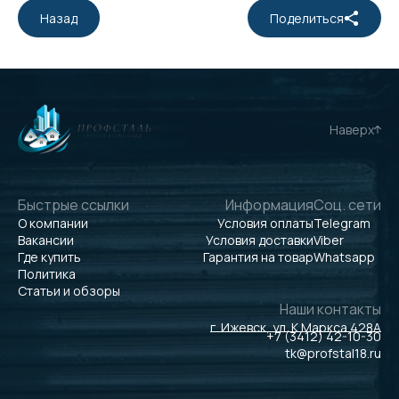
Назад
Поделиться
Наверх
Быстрые ссылки
Информация
Соц. сети
О компании
Условия оплаты
Telegram
Вакансии
Условия доставки
Viber
Где купить
Гарантия на товар
Whatsapp
Политика
Статьи и обзоры
Наши контакты
г. Ижевск, ул. К.Маркса 428А
+7 (3412) 42-10-30
tk@profstal18.ru