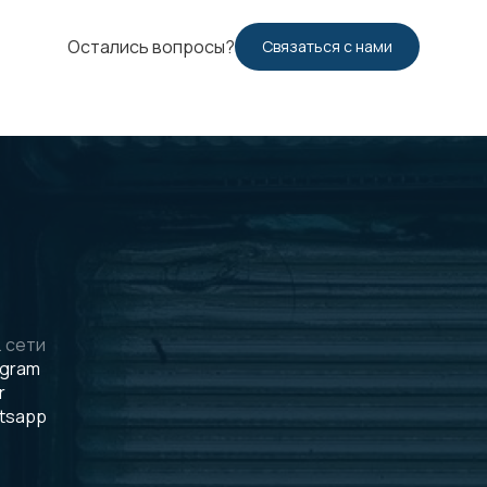
Остались вопросы?
Связаться с нами
 сети
egram
r
tsapp