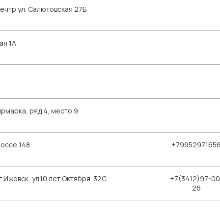
ентр ул. Салютовская 27Б
ая 1А
рмарка, ряд 4, место 9
шоссе 148
+7995297165
Ижевск, ул.10 лет Октября. 32С
+7(3412)97-00
26