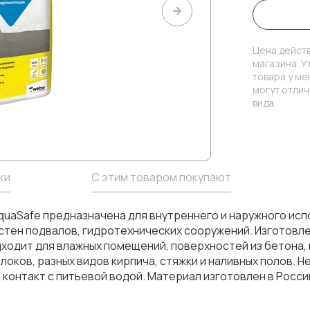
Цена действ
магазина. У
товара у м
могут отли
вида.
ки
С этим товаром покупают
uaSafe предназначена для внутреннего и наружного испо
, стен подвалов, гидротехнических сооружений. Изготовл
ходит для влажных помещений, поверхностей из бетона,
локов, разных видов кирпича, стяжки и наливных полов. 
контакт с питьевой водой. Материал изготовлен в России