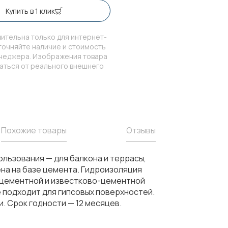
Купить в 1 клик
ительна только для интернет-
точняйте наличие и стоимость
енеджера. Изображения товара
чаться от реального внешнего
Похожие товары
Отзывы
льзования — для балкона и террасы,
ена на базе цемента. Гидроизоляция
 цементной и известково-цементной
Не подходит для гипсовых поверхностей.
. Срок годности — 12 месяцев.