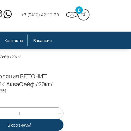
0
+7 (3412) 42-10-30
Контакты
Вакансии
Сейф /20кг/
оляция ВЕТОНИТ
ЕК АкваСейф /20кг/
165)
В корзину