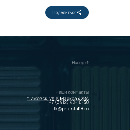
Поделиться
Наверх
Наши контакты
г. Ижевск, ул. К.Маркса 428А
+7 (3412) 42-10-30
tk@profstal18.ru