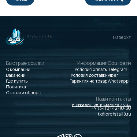
Наверх
Быстрые ссылки
Информация
Соц. сети
О компании
Условия оплаты
Telegram
Вакансии
Условия доставки
Viber
Где купить
Гарантия на товар
Whatsapp
Политика
Статьи и обзоры
Наши контакты
г. Ижевск, ул. К.Маркса 428А
+7 (3412) 42-10-30
tk@profstal18.ru