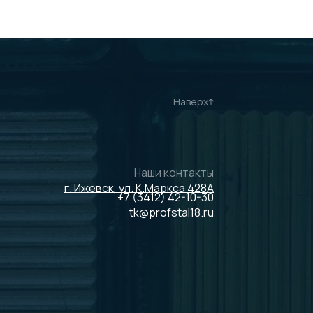
Наверх
Наши контакты
г. Ижевск, ул. К.Маркса 428А
+7 (3412) 42-10-30
tk@profstal18.ru