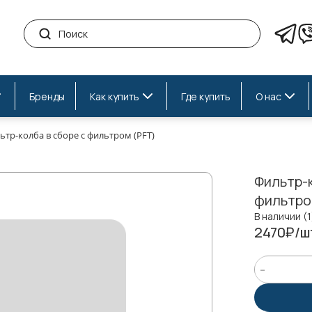
Бренды
Как купить
Где купить
О нас
ьтр-колба в сборе с фильтром (PFT)
Фильтр-к
фильтро
В наличии (1
2470₽/ш