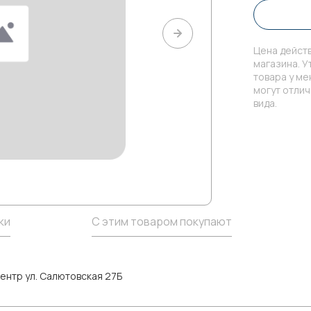
Цена действ
магазина. У
товара у м
могут отли
вида.
ки
С этим товаром покупают
ентр ул. Салютовская 27Б