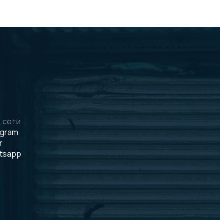
 сети
egram
r
tsapp