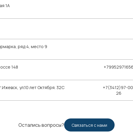
ая 1А
рмарка, ряд 4, место 9
шоссе 148
+7995297165
Ижевск, ул.10 лет Октября. 32С
+7(3412)97-00
26
Остались вопросы?
Связаться с нами