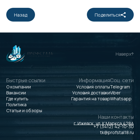
Назад
Поделиться
Наверх
Быстрые ссылки
Информация
Соц. сети
О компании
Условия оплаты
Telegram
Вакансии
Условия доставки
Viber
Где купить
Гарантия на товар
Whatsapp
Политика
Статьи и обзоры
Наши контакты
г. Ижевск, ул. К.Маркса 428А
+7 (3412) 42-10-30
tk@profstal18.ru