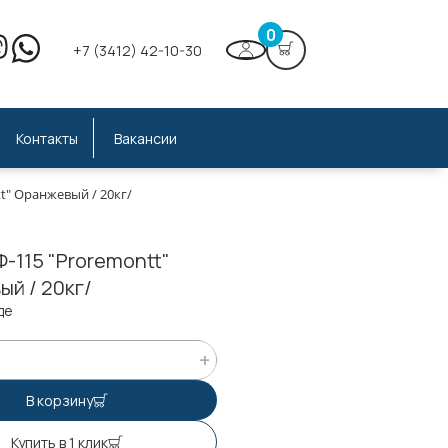
0
+7 (3412) 42-10-30
Контакты
Вакансии
t" Оранжевый / 20кг/
-115 "Proremontt"
й / 20кг/
де
В корзину
Купить в 1 клик