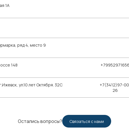
ая 1А
рмарка, ряд 4, место 9
шоссе 148
+7995297165
Ижевск, ул.10 лет Октября. 32С
+7(3412)97-00
26
Остались вопросы?
Связаться с нами