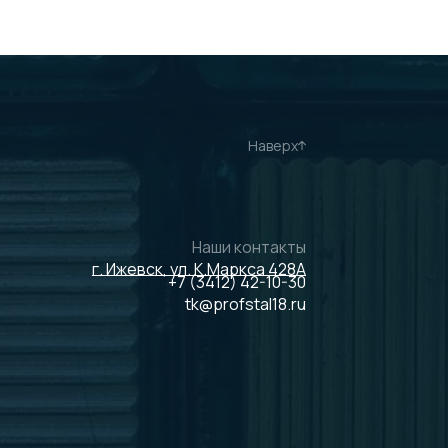
Наверх
Наши контакты
г. Ижевск, ул. К.Маркса 428А
+7 (3412) 42-10-30
tk@profstal18.ru