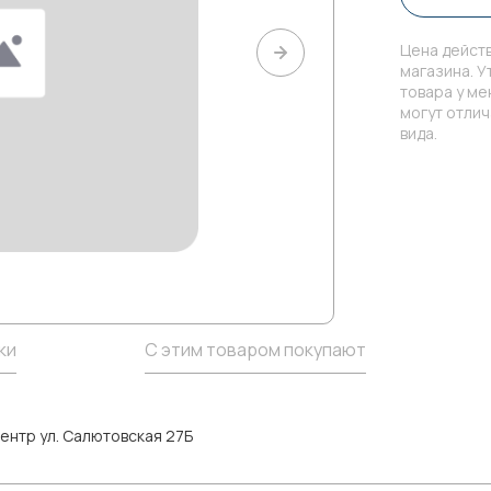
Цена действ
магазина. У
товара у м
могут отли
вида.
ки
С этим товаром покупают
ентр ул. Салютовская 27Б