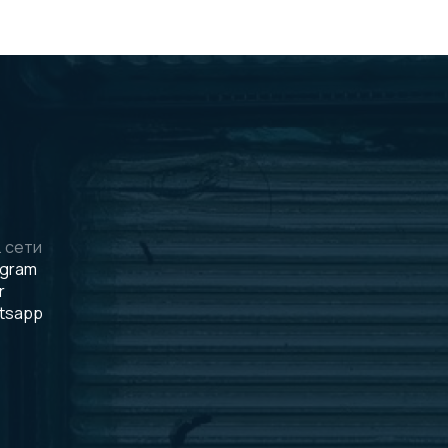
 сети
egram
r
tsapp