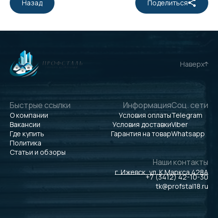
Назад
Поделиться
Наверх
Быстрые ссылки
Информация
Соц. сети
О компании
Условия оплаты
Telegram
Вакансии
Условия доставки
Viber
Где купить
Гарантия на товар
Whatsapp
Политика
Статьи и обзоры
Наши контакты
г. Ижевск, ул. К.Маркса 428А
+7 (3412) 42-10-30
tk@profstal18.ru