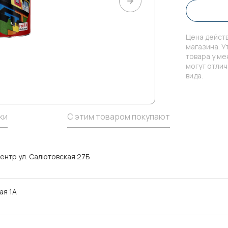
Цена действ
магазина. У
товара у м
могут отли
вида.
ки
С этим товаром покупают
ентр ул. Салютовская 27Б
ая 1А