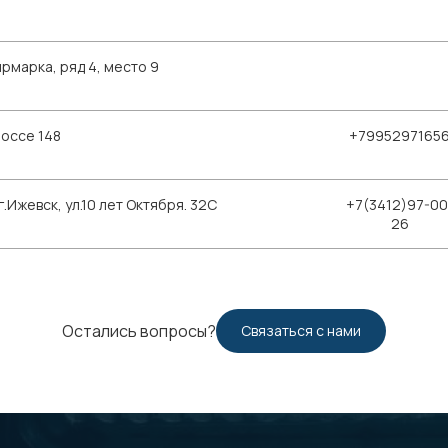
рмарка, ряд 4, место 9
шоссе 148
+7995297165
Ижевск, ул.10 лет Октября. 32С
+7(3412)97-00
26
Остались вопросы?
Связаться с нами