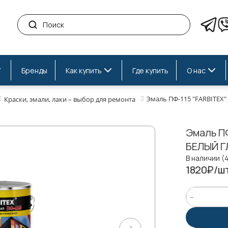
Бренды
Как купить
Где купить
О нас
Эмаль ПФ-115 "FARBITEX"
Краски, эмали, лаки – выбор для ремонта
Эмаль ПФ
БЕЛЫЙ ГЛ
В наличии (
1820₽/ш