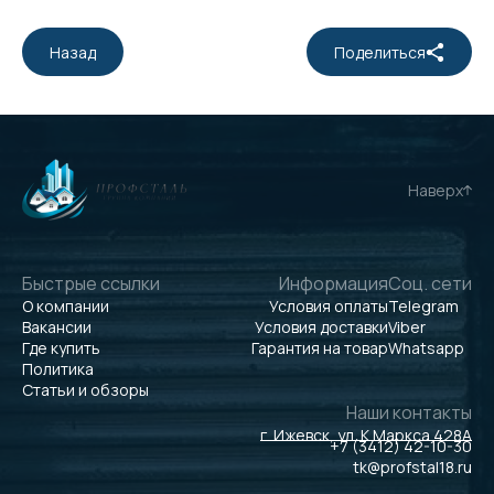
Назад
Поделиться
Наверх
Быстрые ссылки
Информация
Соц. сети
О компании
Условия оплаты
Telegram
Вакансии
Условия доставки
Viber
Где купить
Гарантия на товар
Whatsapp
Политика
Статьи и обзоры
Наши контакты
г. Ижевск, ул. К.Маркса 428А
+7 (3412) 42-10-30
tk@profstal18.ru