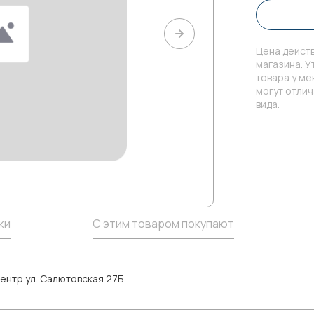
Цена действ
магазина. У
товара у м
могут отли
вида.
ки
С этим товаром покупают
ентр ул. Салютовская 27Б