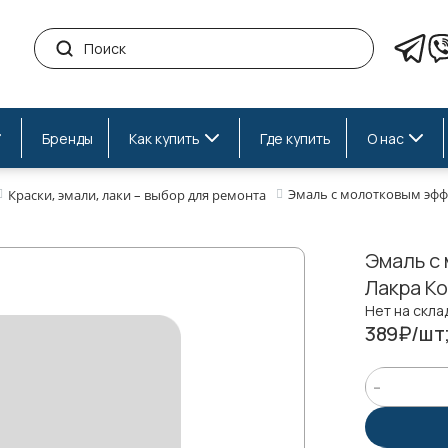
Бренды
Как купить
Где купить
О нас
Эмаль с молотковым эфф
Краски, эмали, лаки – выбор для ремонта
Эмаль с
Лакра Ко
Нет на скла
389₽/шт