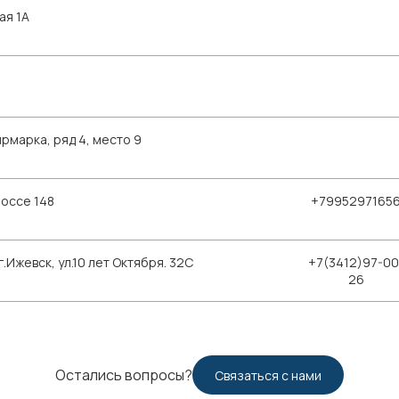
ая 1А
рмарка, ряд 4, место 9
шоссе 148
+7995297165
Ижевск, ул.10 лет Октября. 32С
+7(3412)97-00
26
Остались вопросы?
Связаться с нами