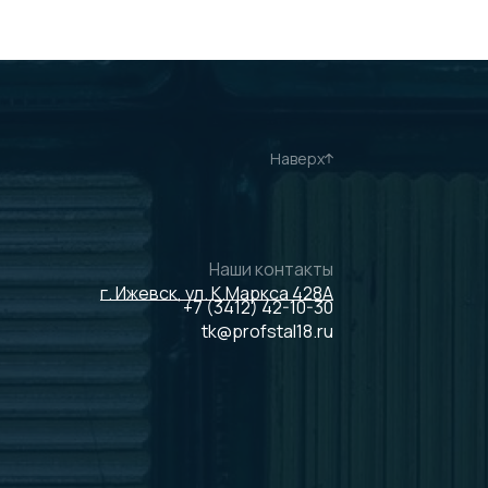
Наверх
Наши контакты
г. Ижевск, ул. К.Маркса 428А
+7 (3412) 42-10-30
tk@profstal18.ru