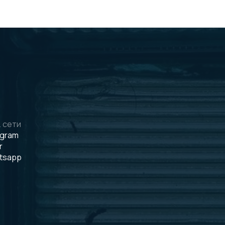
 сети
egram
r
tsapp