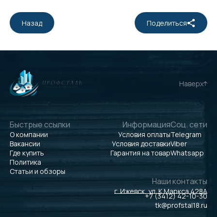
Назад
Поделиться
Наверх
Быстрые ссылки
Информация
Соц. сети
О компании
Условия оплаты
Telegram
Вакансии
Условия доставки
Viber
Где купить
Гарантия на товар
Whatsapp
Политика
Статьи и обзоры
Наши контакты
г. Ижевск, ул. К.Маркса 428А
+7 (3412) 42-10-30
tk@profstal18.ru