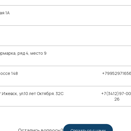
ая 1А
рмарка, ряд 4, место 9
шоссе 148
+7995297165
Ижевск, ул.10 лет Октября. 32С
+7(3412)97-00
26
Остались вопросы?
Связаться с нами