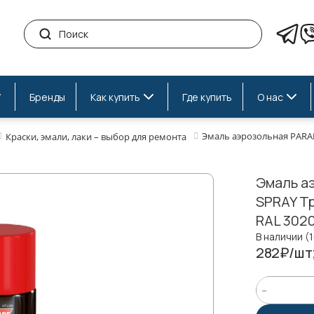
Бренды
Как купить
Где купить
О нас
Эмаль аэрозольная PARA
Краски, эмали, лаки – выбор для ремонта
Эмаль а
SPRAY Т
RAL 3020
В наличии (
282₽/шт