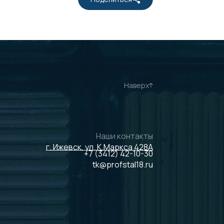
Наверх
Наши контакты
г. Ижевск, ул. К.Маркса 428А
+7 (3412) 42-10-30
tk@profstal18.ru