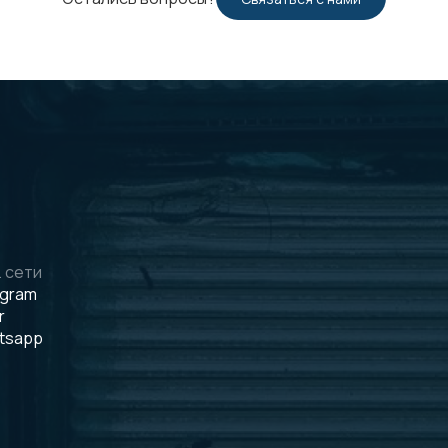
 сети
egram
r
tsapp