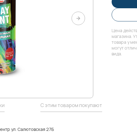
Цена действ
магазина. У
товара у м
могут отли
вида.
ки
С этим товаром покупают
ентр ул. Салютовская 27Б