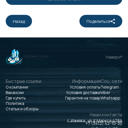
Назад
Поделиться
Наверх
Быстрые ссылки
Информация
Соц. сети
О компании
Условия оплаты
Telegram
Вакансии
Условия доставки
Viber
Где купить
Гарантия на товар
Whatsapp
Политика
Статьи и обзоры
Наши контакты
г. Ижевск, ул. К.Маркса 428А
+7 (3412) 42-10-30