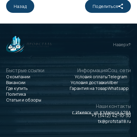
Назад
Поделиться
Наверх
Быстрые ссылки
Информация
Соц. сети
О компании
Условия оплаты
Telegram
Вакансии
Условия доставки
Viber
Где купить
Гарантия на товар
Whatsapp
Политика
Статьи и обзоры
Наши контакты
г. Ижевск, ул. К.Маркса 428А
+7 (3412) 42-10-30
tk@profstal18.ru