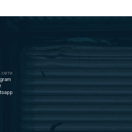
 сети
egram
r
tsapp