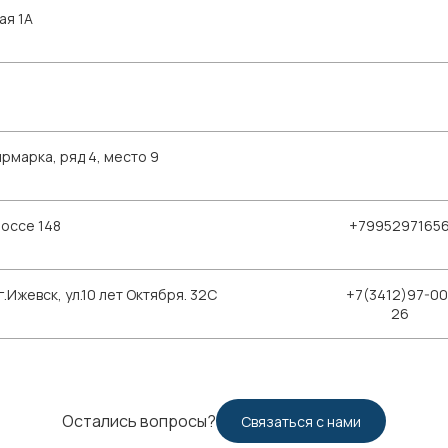
ая 1А
рмарка, ряд 4, место 9
шоссе 148
+7995297165
Ижевск, ул.10 лет Октября. 32С
+7(3412)97-00
26
Остались вопросы?
Связаться с нами