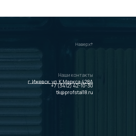
Наверх
Наши контакты
г. Ижевск, ул. К.Маркса 428А
+7 (3412) 42-10-30
tk@profstal18.ru