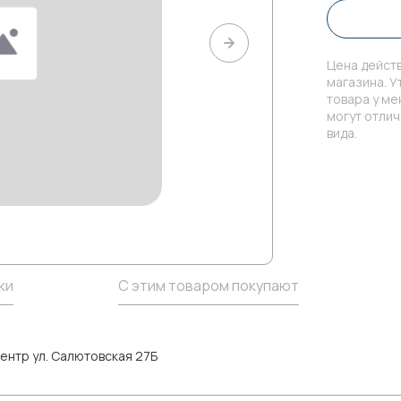
Цена действ
магазина. У
товара у м
могут отли
вида.
ки
С этим товаром покупают
ентр ул. Салютовская 27Б