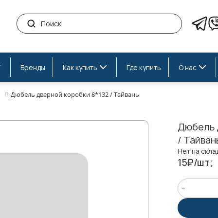
Бренды
Как купить
Где купить
О нас
Дюбель дверной коробки 8*132 / Тайвань
Дюбель 
/ Тайван
Нет на скла
15₽/шт;