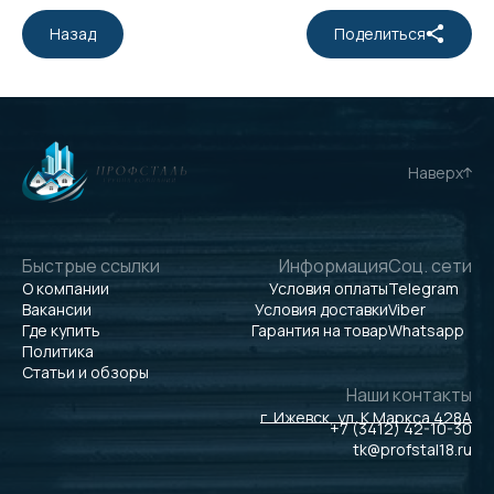
Назад
Поделиться
Наверх
Быстрые ссылки
Информация
Соц. сети
О компании
Условия оплаты
Telegram
Вакансии
Условия доставки
Viber
Где купить
Гарантия на товар
Whatsapp
Политика
Статьи и обзоры
Наши контакты
г. Ижевск, ул. К.Маркса 428А
+7 (3412) 42-10-30
tk@profstal18.ru