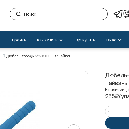
Бренды
Как купить
Где купить
О нас
Дюбель-гвоздь 6*60/100 шт/ Тайвань
Дюбель-
Тайвань
В наличии (
235₽/упа