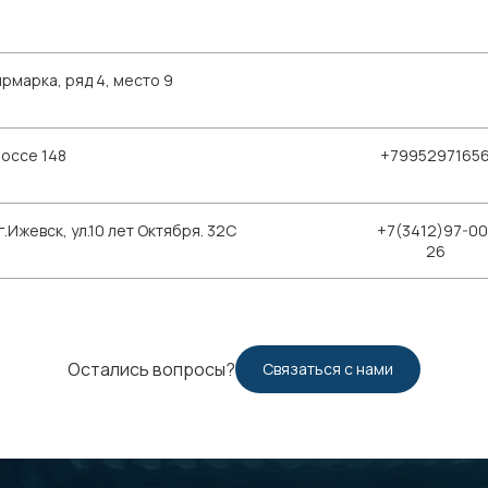
рмарка, ряд 4, место 9
шоссе 148
+7995297165
Ижевск, ул.10 лет Октября. 32С
+7(3412)97-00
26
Остались вопросы?
Связаться с нами