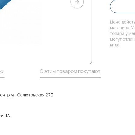
Цена действ
магазина. У
товара у м
могут отли
вида.
ки
С этим товаром покупают
ентр ул. Салютовская 27Б
ая 1А