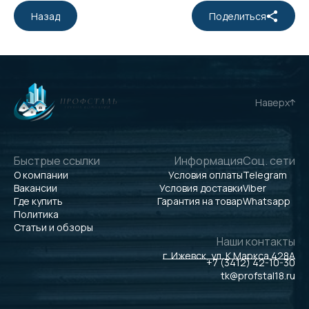
Назад
Поделиться
Наверх
Быстрые ссылки
Информация
Соц. сети
О компании
Условия оплаты
Telegram
Вакансии
Условия доставки
Viber
Где купить
Гарантия на товар
Whatsapp
Политика
Статьи и обзоры
Наши контакты
г. Ижевск, ул. К.Маркса 428А
+7 (3412) 42-10-30
tk@profstal18.ru