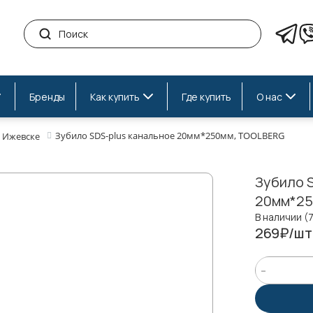
Бренды
Как купить
Где купить
О нас
Зубило SDS-plus канальное 20мм*250мм, TOOLBERG
 Ижевске
Зубило 
20мм*25
В наличии (
269₽/шт