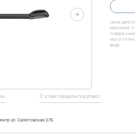
Цена действ
магазина. У
товара у м
могут отли
вида.
ки
С этим товаром покупают
ентр ул. Салютовская 27Б