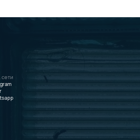
 сети
egram
r
tsapp