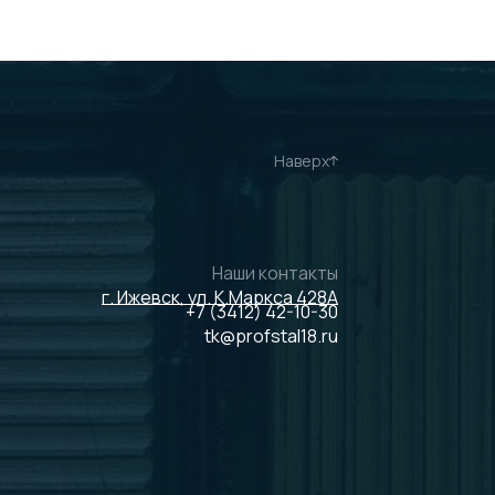
Наверх
Наши контакты
г. Ижевск, ул. К.Маркса 428А
+7 (3412) 42-10-30
tk@profstal18.ru