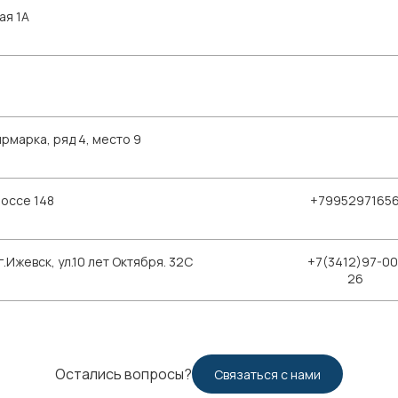
ая 1А
рмарка, ряд 4, место 9
шоссе 148
+7995297165
Ижевск, ул.10 лет Октября. 32С
+7(3412)97-00
26
Остались вопросы?
Связаться с нами