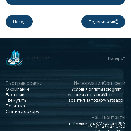
Назад
Поделиться
Наверх
Быстрые ссылки
Информация
Соц. сети
О компании
Условия оплаты
Telegram
Вакансии
Условия доставки
Viber
Где купить
Гарантия на товар
Whatsapp
Политика
Статьи и обзоры
Наши контакты
г. Ижевск, ул. К.Маркса 428А
+7 (3412) 42-10-30