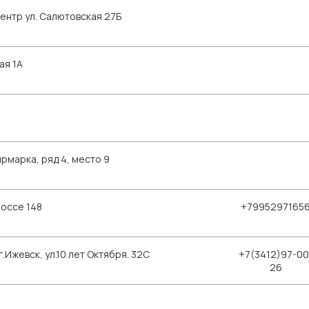
ентр ул. Салютовская 27Б
ая 1А
рмарка, ряд 4, место 9
шоссе 148
+7995297165
Ижевск, ул.10 лет Октября. 32С
+7(3412)97-00
26