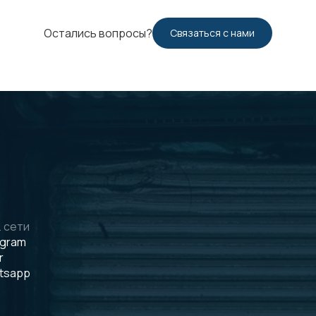
Остались вопросы?
Связаться с нами
 сети
egram
r
tsapp