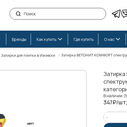
Бренды
Как купить
Где купить
О нас
Затирка ВЕТОНИТ КОМФОРТ спектрум 
Затирки для плитки в Ижевске
Затирк
спектрум
категор
В наличии (
347₽/шт