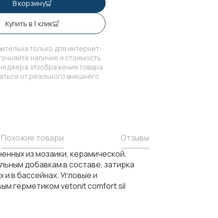
В корзину
Купить в 1 клик
ительна только для интернет-
точняйте наличие и стоимость
енеджера. Изображения товара
чаться от реального внешнего
Похожие товары
Отзывы
ненных из мозаики, керамической,
льным добавкам в составе, затирка
 и в бассейнах. Угловые и
 герметиком vetonit comfort sil