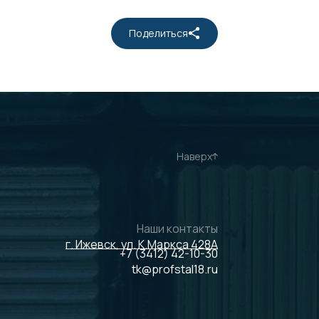
Поделиться
Наверх
Наши контакты
г. Ижевск, ул. К.Маркса 428А
+7 (3412) 42-10-30
tk@profstal18.ru