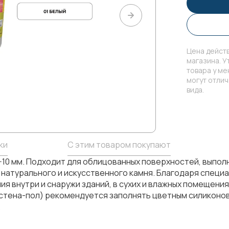
Цена действ
магазина. У
товара у м
могут отли
вида.
ки
С этим товаром покупают
-10 мм. Подходит для облицованных поверхностей, выпол
 натурального и искусственного камня. Благодаря специа
я внутри и снаружи зданий, в сухих и влажных помещениях
тена-пол) рекомендуется заполнять цветным силиконовым
.